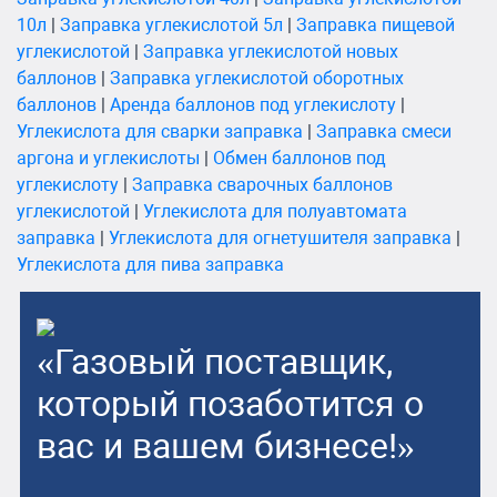
10л
|
Заправка углекислотой 5л
|
Заправка пищевой
углекислотой
|
Заправка углекислотой новых
баллонов
|
Заправка углекислотой оборотных
баллонов
|
Аренда баллонов под углекислоту
|
Углекислота для сварки заправка
|
Заправка смеси
аргона и углекислоты
|
Обмен баллонов под
углекислоту
|
Заправка сварочных баллонов
углекислотой
|
Углекислота для полуавтомата
заправка
|
Углекислота для огнетушителя заправка
|
Углекислота для пива заправка
«Газовый поставщик,
который позаботится о
вас и вашем бизнесе!»