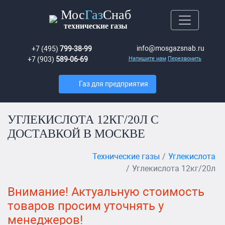
Мос
Газ
Снаб
технические газы
info@mosgazsnab.ru
+7 (495)
799-38-99
+7 (903)
589-06-69
Напишите нам
Перезвонить
Газ для предприятия
УГЛЕКИСЛОТА 12КГ/20Л С
ДОСТАВКОЙ В МОСКВЕ
Технические газы
Углекислота
Углекислота 12кг/20л
Внимание! Актуальную стоимость
товаров просим уточнять у
менеджеров!