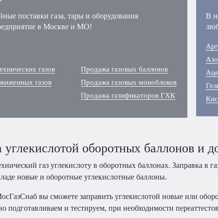
йные поставки газа, тары и оборудования
В н
редприятие в Москве и МО!
люб
Арг
Азо
ехнических газов
Продажа газовых баллонов
Аце
сжиженных газов
Продажа газовых моноблоков
Гел
Продажа газификаторов ГХК
Кис
а углекислотой оборотных баллонов и д
хнический газ углекислоту в оборотных баллонах. Заправка в г
кладе новые и оборотные углекислотные баллоны.
осГазСнаб вы сможете заправить углекислотой новые или оборо
но подготавливаем и тестируем, при необходимости переаттест