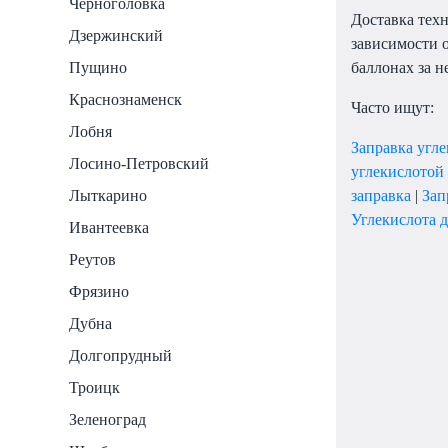
Черноголовка
Доставка тех
Дзержинский
зависимости 
баллонах за н
Пущино
Краснознаменск
Часто ищут:
Лобня
Заправка угл
Лосино-Петровский
углекислотой
заправка
|
Зап
Лыткарино
Углекислота д
Ивантеевка
Реутов
Фрязино
Дубна
Долгопрудный
Троицк
Зеленоград