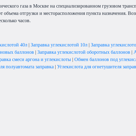
нического газа в Москве на специализированном грузовом транс
от объема отгрузки и месторасположения пункта назначения. Во
есколько часов.
екислотой 40л
|
Заправка углекислотой 10л
|
Заправка углекислот
 новых баллонов
|
Заправка углекислотой оборотных баллонов
|
А
равка смеси аргона и углекислоты
|
Обмен баллонов под углекис
ля полуавтомата заправка
|
Углекислота для огнетушителя запра