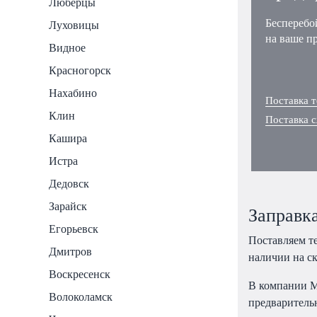
Люберцы
Бесперебо
Луховицы
на ваше п
Видное
Красногорск
Нахабино
Поставка т
Клин
Поставка 
Кашира
Истра
Дедовск
Зарайск
Заправк
Егорьевск
Поставляем те
Дмитров
наличии на с
Воскресенск
В компании М
Волоколамск
предваритель