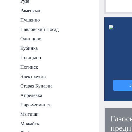
Руза
Раменское
Пушкино
Павловский Посад
Одинцово
Кубинка
Голицыно
Ногинск
Электроугли
З
Старая Купавна
Апрелевка
Наро-Фоминск
Мытищи
Газос
Можайск
предп