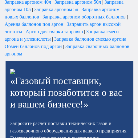
Заправка аргоном 40л
|
Заправка аргоном 50л
|
Заправка
аргоном 10л
|
Заправка аргоном 5л
|
Заправка аргоном
новых баллонов
|
Заправка аргоном оборотных баллонов
|
Аренда баллонов под аргон
|
Заправить аргон высокой
чистоты
|
Аргон для сварки заправка
|
Заправка смеси
аргона и углекислоты
|
Заправка баллонов смесью аргона
|
Обмен баллонов под аргон
|
Заправка сварочных баллонов
аргоном
«Газовый поставщик,
который позаботится о вас
и вашем бизнесе!»
Запросите расчет поставки технических газов и
газосварочного оборудования для вашего предприятия.