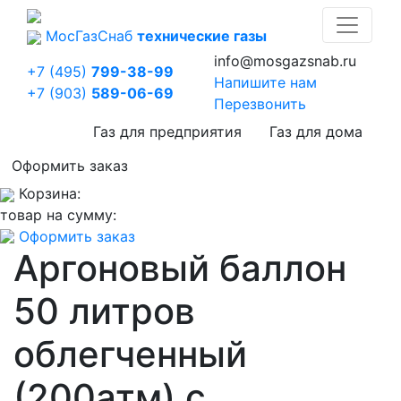
Мос
Газ
Снаб
технические газы
info@mosgazsnab.ru
+7 (495)
799-38-99
Напишите нам
+7 (903)
589-06-69
Перезвонить
Газ для предприятия
Газ для дома
Оформить заказ
Корзина:
товар на сумму:
Оформить заказ
Аргоновый баллон
50 литров
облегченный
(200атм) с