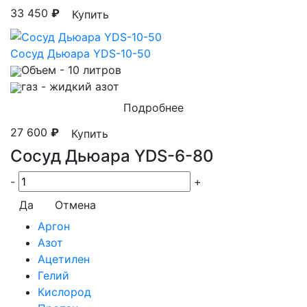
33 450
₽
Купить
Сосуд Дьюара YDS-10-50
Объем
- 10 литров
газ
- жидкий азот
Подробнее
27 600
₽
Купить
Сосуд Дьюара YDS-6-80
-
+
Да
Отмена
Аргон
Азот
Ацетилен
Гелий
Кислород