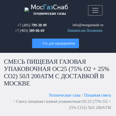
Мос
Газ
Снаб
технические газы
info@mosgazsnab.ru
+7 (495)
799-38-99
+7 (903)
589-06-69
Напишите нам
Перезвонить
Газ для предприятия
СМЕСЬ ПИЩЕВАЯ ГАЗОВАЯ
УПАКОВОЧНАЯ OC25 (75% O2 + 25%
CO2) 50Л 200АТМ С ДОСТАВКОЙ В
МОСКВЕ
Технические газы
Пищевая смесь
Смесь пищевая газовая упаковочная OC25 (75% O2 +
25% CO2) 50Л 200АТМ