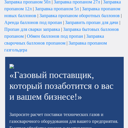
Заправка пропаном 50л
|
Заправка пропаном 27л
|
Заправка
пропаном 12л
|
Заправка пропаном 5л
|
Заправка пропаном
новых баллонов
|
Заправка пропаном оборотных баллонов
|
Аренда баллонов под пропан
|
Заправить пропан для дачи
|
Пропан для сварки заправка
|
Заправка бытовых баллонов
пропаном
|
Обмен баллонов под пропан
|
Заправка
сварочных баллонов пропаном
|
Заправка пропаном
газгольдера
«Газовый поставщик,
который позаботится о вас
и вашем бизнесе!»
Запросите расчет поставки технических газов и
газосварочного оборудования для вашего предприятия.