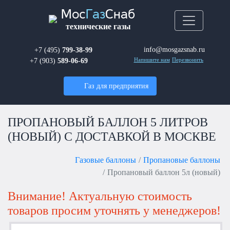
Мос
Газ
Снаб
технические газы
info@mosgazsnab.ru
+7 (495)
799-38-99
+7 (903)
589-06-69
Напишите нам
Перезвонить
Газ для предприятия
ПРОПАНОВЫЙ БАЛЛОН 5 ЛИТРОВ
(НОВЫЙ) С ДОСТАВКОЙ В МОСКВЕ
Газовые баллоны
Пропановые баллоны
Пропановый баллон 5л (новый)
Внимание! Актуальную стоимость
товаров просим уточнять у менеджеров!