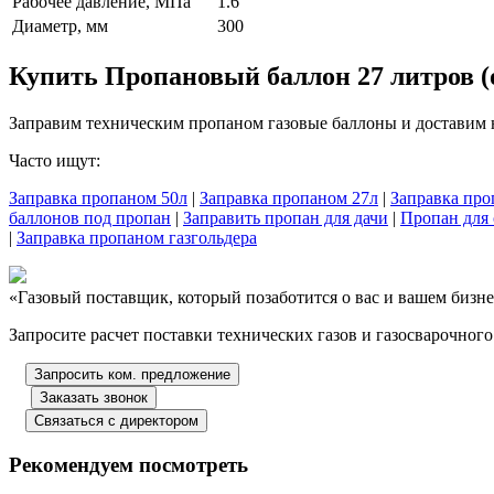
Рабочее давление, МПа
1.6
Диаметр, мм
300
Купить Пропановый баллон 27 литров (
Заправим техническим пропаном газовые баллоны и доставим н
Часто ищут:
Заправка пропаном 50л
|
Заправка пропаном 27л
|
Заправка про
баллонов под пропан
|
Заправить пропан для дачи
|
Пропан для 
|
Заправка пропаном газгольдера
«Газовый поставщик, который позаботится о вас и вашем бизне
Запросите расчет поставки технических газов и газосварочног
Запросить ком. предложение
Заказать звонок
Связаться с директором
Рекомендуем посмотреть