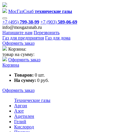
Мос
Газ
Снаб
технические газы
+7 (495)
799-38-99
+7 (903)
589-06-69
info@mosgazsnab.ru
Напишите нам
Перезвонить
Газ для предприятия
Газ для дома
Оформить заказ
Корзина:
товар на сумму:
Оформить заказ
Корзина
Товаров:
0
шт.
На сумму:
0
руб.
Оформить заказ
Технические газы
Аргон
Азот
Ацетилен
Гелий
Кислород