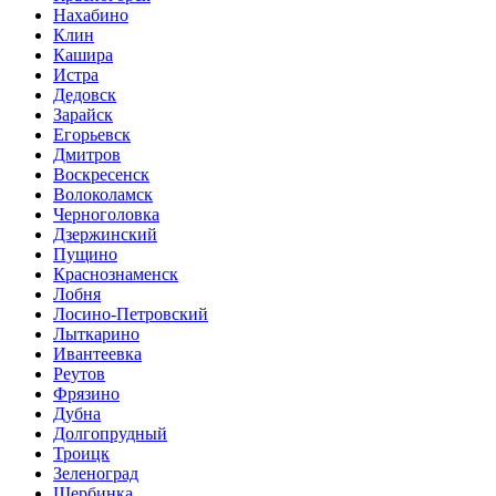
Нахабино
Клин
Кашира
Истра
Дедовск
Зарайск
Егорьевск
Дмитров
Воскресенск
Волоколамск
Черноголовка
Дзержинский
Пущино
Краснознаменск
Лобня
Лосино-Петровский
Лыткарино
Ивантеевка
Реутов
Фрязино
Дубна
Долгопрудный
Троицк
Зеленоград
Щербинка