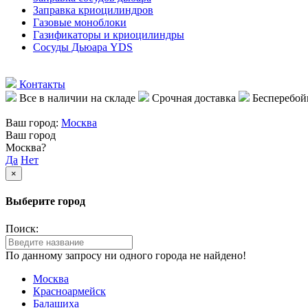
Заправка криоцилиндров
Газовые моноблоки
Газификаторы и криоцилиндры
Сосуды Дьюара YDS
Контакты
Все в наличии на складе
Срочная доставка
Бесперебой
Ваш город:
Москва
Ваш город
Москва?
Да
Нет
×
Выберите город
Поиск:
По данному запросу ни одного города не найдено!
Москва
Красноармейск
Балашиха