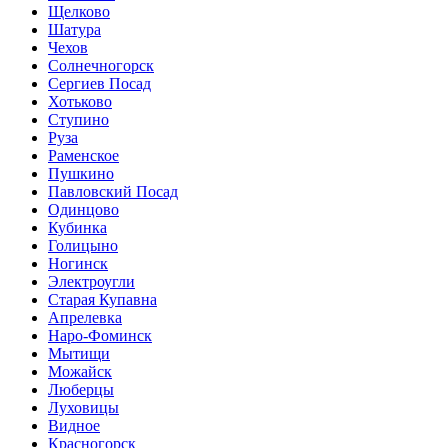
Щелково
Шатура
Чехов
Солнечногорск
Сергиев Посад
Хотьково
Ступино
Руза
Раменское
Пушкино
Павловский Посад
Одинцово
Кубинка
Голицыно
Ногинск
Электроугли
Старая Купавна
Апрелевка
Наро-Фоминск
Мытищи
Можайск
Люберцы
Луховицы
Видное
Красногорск