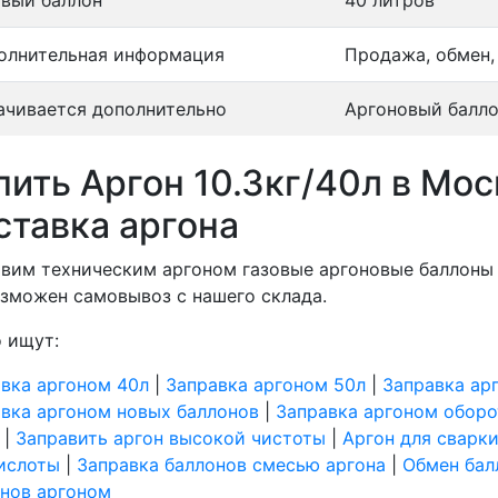
овый баллон
40 литров
олнительная информация
Продажа, обмен,
ачивается дополнительно
Аргоновый балло
пить Аргон 10.3кг/40л в Мос
ставка аргона
вим техническим аргоном газовые аргоновые баллоны 
зможен самовывоз с нашего склада.
 ищут:
вка аргоном 40л
|
Заправка аргоном 50л
|
Заправка ар
вка аргоном новых баллонов
|
Заправка аргоном оборо
|
Заправить аргон высокой чистоты
|
Аргон для сварки
ислоты
|
Заправка баллонов смесью аргона
|
Обмен бал
нов аргоном