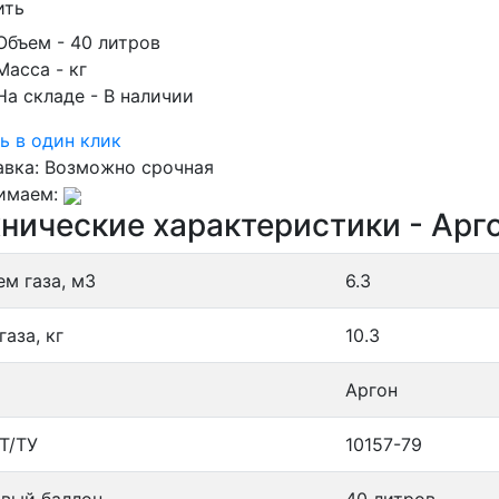
ить
Объем
- 40 литров
Масса
- кг
На складе
- В наличии
ь в один клик
авка:
Возможно срочная
имаем:
нические характеристики - Арго
ем газа, м3
6.3
газа, кг
10.3
Аргон
Т/ТУ
10157-79