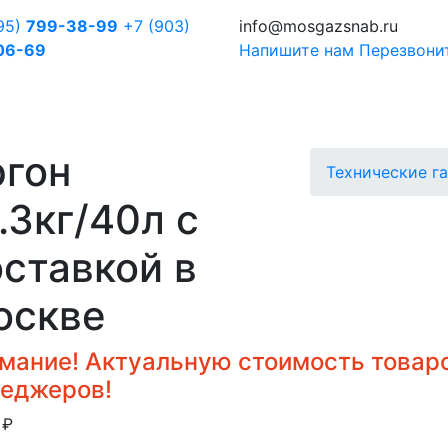
95)
799-38-99
+7 (903)
info@mosgazsnab.ru
06-69
Напишите нам
Перезвони
ргон
Технические г
.3кг/40л с
ставкой в
оскве
мание! Актуальную стоимость товаро
еджеров!
0
₽