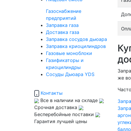
Газ
Газоснабжение
Доп
предприятий
Заправка газа
Опл
Доставка газа
Заправка сосудов дьюара
Ку
Заправка криоцилиндров
Газовые моноблоки
до
Газификаторы и
криоцилиндры
Запра
Сосуды Дьюара YDS
же во
Часто
Контакты
Все в наличии на складе
Запра
Срочная доставка
Запра
Бесперебойные поставки
аргон
Гарантия лучшей цены
углек
балло