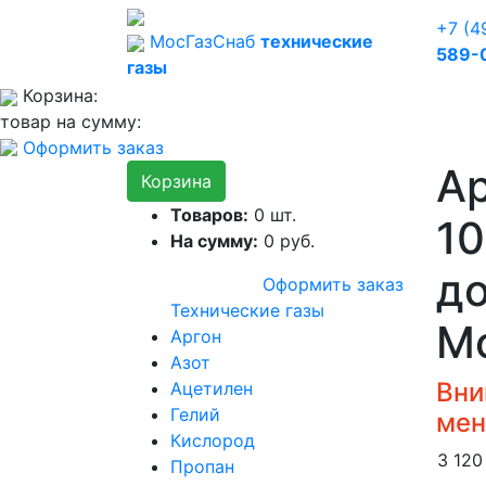
+7 (4
Мос
Газ
Снаб
технические
589-
газы
Корзина:
товар на сумму:
Оформить заказ
А
Корзина
Товаров:
0
шт.
10
На сумму:
0
руб.
до
Оформить заказ
Технические газы
М
Аргон
Азот
Вни
Ацетилен
Гелий
мен
Кислород
3 12
Пропан