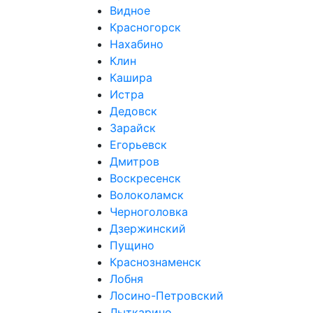
Видное
Красногорск
Нахабино
Клин
Кашира
Истра
Дедовск
Зарайск
Егорьевск
Дмитров
Воскресенск
Волоколамск
Черноголовка
Дзержинский
Пущино
Краснознаменск
Лобня
Лосино-Петровский
Лыткарино