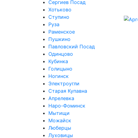
Сергиев Посад
Хотьково
Ступино
Руза
Раменское
Пушкино
Павловский Посад
Одинцово
Кубинка
Голицыно
Ногинск
Электроугли
Старая Купавна
Апрелевка
Наро-Фоминск
Мытищи
Можайск
Люберцы
Луховицы