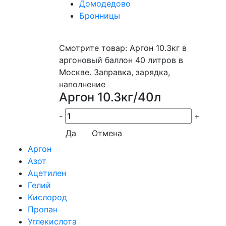
Домодедово
Бронницы
Смотрите товар: Аргон 10.3кг в
аргоновый баллон 40 литров в
Москве. Заправка, зарядка,
наполнение
Аргон 10.3кг/40л
-
+
Да
Отмена
Аргон
Азот
Ацетилен
Гелий
Кислород
Пропан
Углекислота