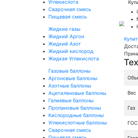
Углекислота
Куп
Сварочная смесь
Пищевая смесь
Жидкие газы
Жидкий Аргон
Купит
Жидкий Азот
Дост
Жидкий кислород
Прин
Жидкая Углекислота
Тех
Газовые баллоны
Объ
Аргоновые баллоны
Азотные баллоны
Вес 
Ацетиленовые баллоны
Гелиевые баллоны
Пропановые баллоны
Газ
Кислородные баллоны
Углекислотные баллоны
ГОС
Сварочная смесь
Пищевая смесь