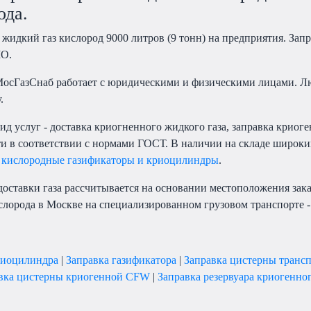
ода.
жидкий газ кислород 9000 литров (9 тонн) на предприятия. Запр
МО.
осГазСнаб работает с юридическими и физическими лицами. Лю
.
ид услуг - доставка криогненного жидкого газа, заправка криог
ти в соответствии с нормами ГОСТ. В наличии на складе широки
-
кислородные газификаторы и криоцилиндры
.
доставки газа рассчитывается на основании местоположения зак
лорода в Москве на специализированном грузовом транспорте - 
риоцилиндра
|
Заправка газификатора
|
Заправка цистерны транс
вка цистерны криогенной CFW
|
Заправка резервуара криогенно