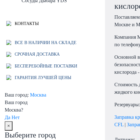
Сосуды Дьюара YDS
кислор
Поставляем 
КОНТАКТЫ
Москве и 
Компания М
ВСЕ В НАЛИЧИИ НА СКЛАДЕ
по телефону
СРОЧНАЯ ДОСТАВКА
Основной в
безопаснос
БЕСПЕРЕБОЙНЫЕ ПОСТАВКИ
кислорода 
ГАРАНТИЯ ЛУЧШЕЙ ЦЕНЫ
Стоимость 
жидкого кис
Ваш город:
Москва
Ваш город
Резервуары:
Москва?
Заправка к
Да
Нет
CFL
|
Запра
×
Выберите город
Литражи: