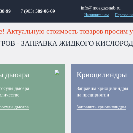
info@mosgazsnab.ru
38-99
+7 (903)
589-06-69
Напишите нам
Перезвони
! Актуальную стоимость товаров просим у
ИТРОВ - ЗАПРАВКА ЖИДКОГО КИСЛОРО
ы дьюара
Криоцилиндры
сосуды дьюара
Заправим криоцилиндры
оличестве
на предприятии
 сосуды дьюара
Заправить криоцилиндры