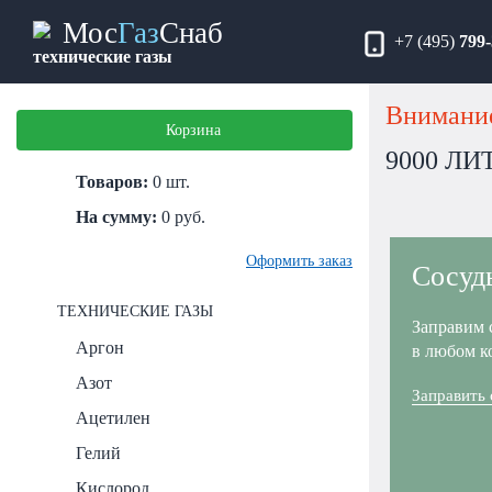
Мос
Газ
Снаб
+7 (495)
799-
технические газы
Внимание
Корзина
9000 Л
Товаров:
0
шт.
На сумму:
0
руб.
Оформить заказ
Сосуд
ТЕХНИЧЕСКИЕ ГАЗЫ
Заправим 
Аргон
в любом к
Азот
Заправить
Ацетилен
Гелий
Кислород